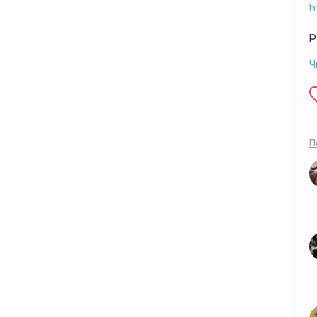
h
р
Ч
П