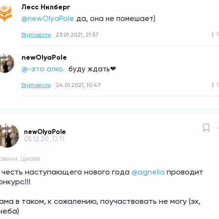
Лесс Нилберг
@newOlyaPole
да, она не помешает)
Відповісти
23.01.2021, 21:57
1
newOlyaPole
@-это алко. 
буду ждать❤
Відповісти
24.01.2021, 10:47
1
newOlyaPole
05.12.20, 13:11
овини, Цікаве
 честь наступающего нового года 
@agnelia
 проводит 
онкурс!!!
ама в таком, к сожалению, поучаствовать не могу (эх, 
чеба)