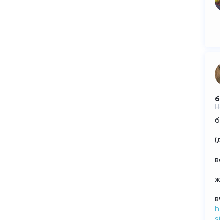
б
Н
б
(
в
ж
в
h
s