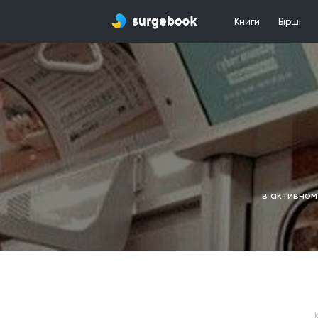
Книги
Вірші
в активном