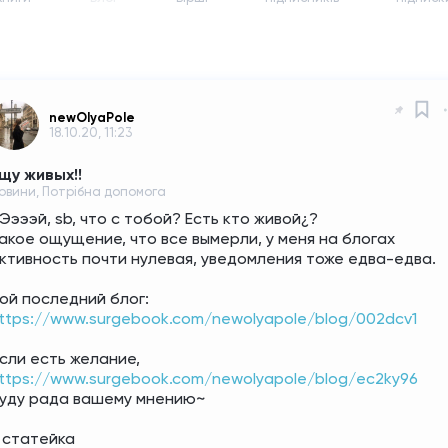
newOlyaPole
18.10.20, 11:23
щу живых!!
овини, Потрібна допомога
❗Ээээй, sb, что с тобой? Есть кто живой¿?
акое ощущение, что все вымерли, у меня на блогах 
ктивность почти нулевая, уведомления тоже едва-едва.
мой последний блог: 
ttps://www.surgebook.com/newolyapole/blog/002dcv1
если есть желание, 
ttps://www.surgebook.com/newolyapole/blog/ec2ky96
уду рада вашему мнению~
и статейка 