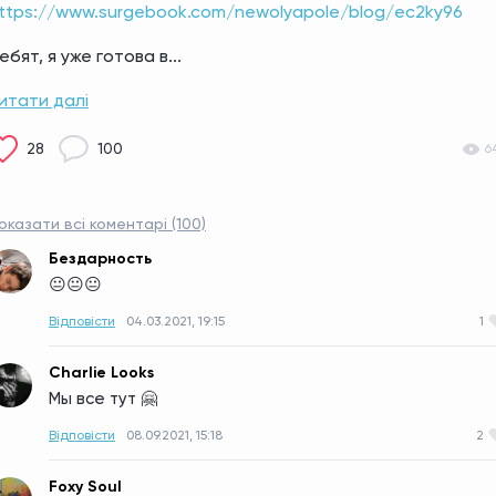
ttps://www.surgebook.com/newolyapole/blog/ec2ky96
ебят, я уже готова в...
итати далі
28
100
6
оказати всі коментарі (100)
Бездарность
😐😐😐
Відповісти
04.03.2021, 19:15
1
Charlie Looks
Мы все тут 🤗
Відповісти
08.09.2021, 15:18
2
Foxy Soul