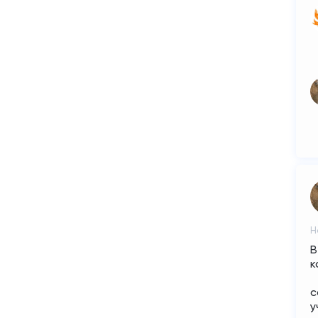
Н
В
к
с
у