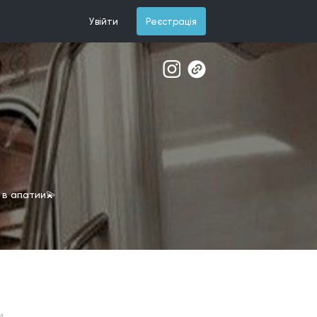
Увійти
Реєстрація
 в апатии💫
и