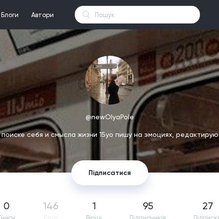
Блоги
Автори
@newOlyaPole
 поиске себя и смысла жизни 15yo пишу на эмоциях, редактирую
Підписатися
0
146
1
95
27
Книги
Блог
Вірші
Підпиcників
Підписк