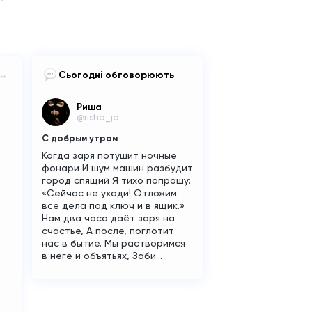
Сьогодні обговорюють
Риша
@risha_ja
С добрым утром
Когда заря потушит ночные
фонари И шум машин разбудит
город спящий Я тихо попрошу:
«Сейчас не уходи! Отложим
все дела под ключ и в ящик.»
Нам два часа даёт заря на
счастье, А после, поглотит
нас в бытие. Мы растворимся
в неге и объятьях, Заби...