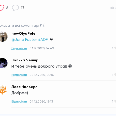
6
17
оказати всі коментарі (17)
newOlyaPole
@Jene Foster #ADF 
❤
Відповісти
03.12.2020, 14:49
1
Полина Чешир
И тебе очень доброго утра!! 😀
Відповісти
04.12.2020, 00:07
1
Лесс Нилберг
Доброе)
Відповісти
04.12.2020, 19:13
1