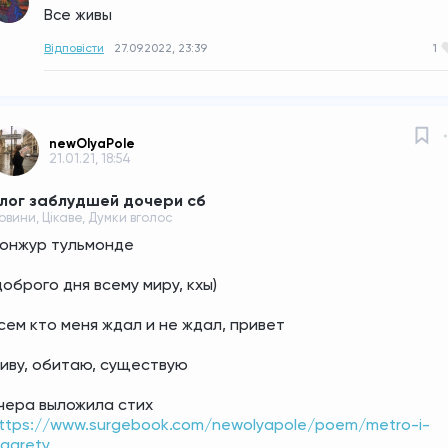
Все живы
Відповісти
27.09.2022, 23:39
1
newOlyaPole
21.01.21, 18:54
лог заблудшей дочери сб
овини, Цікаве, Думки вголос
онжур тульмонде
доброго дня всему миру, кхы)
сем кто меня ждал и не ждал, привет
иву, обитаю, существую 
чера выложила стих
ttps://www.surgebook.com/newolyapole/poem/metro-i-
igarety