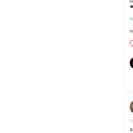
н
❤
h
с
Н
д