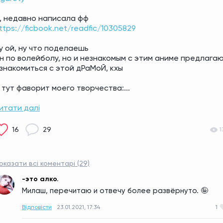
, недавно написала фф
ttps://ficbook.net/readfic/10305829
у ой, ну что поделаешь 
н по волейболу, но и незнакомым с этим аниме предлагаю
знакомиться с этой дРаМоЙ, кхы
 тут фаворит моего творчества:...
итати далі
16
29
1
оказати всі коментарі (29)
-это алко.
Милаш, перечитаю и отвечу более развёрнуто. 🤪
Відповісти
23.01.2021, 17:34
1