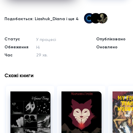
Подобається: Liashuk_Diana і ще 4
Статус
Опубліковано
У процесі
Обмеження
Оновлено
Ні
Час
29 хв.
Схожі книги