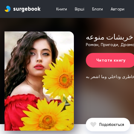
Книги
Вірші
Блоги
Автори
خربشات منوعه
Роман, Пригоди, Драм
Читати книгу
خاطرى
وداخلي
وما اشعر به
Подобається