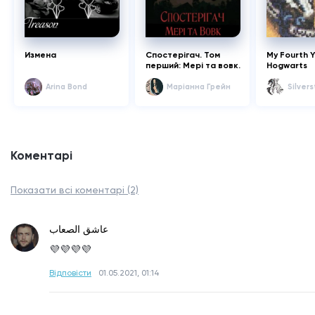
Измена
Спостерігач. Том
My Fourth Y
перший: Мері та вовк.
Hogwarts
Arina Bond
Маріанна Грейн
Silver
Коментарі
Показати всі коментарі (2)
عاشق الصعاب
💜💜💜💜
Відповісти
01.05.2021, 01:14