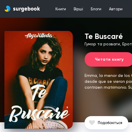
Книги
Вірші
Блоги
Автори
Te Buscaré
Гумор та розваги, Еро
Читати книгу
Emma, la menor de los C
desde que se vieron por
contraen matrimonio.
S
Подобається