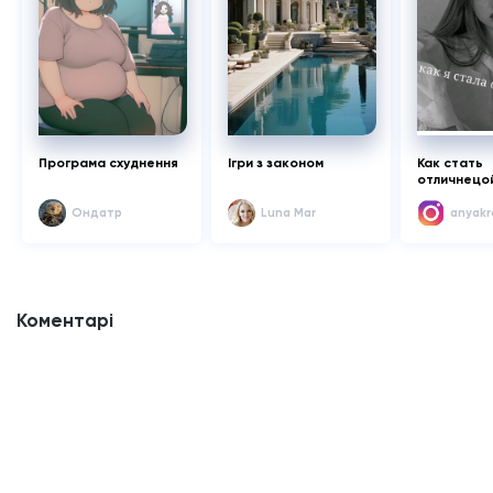
Програма схуднення
Ігри з законом
Как стать
отличнецо
Ондатр
Luna Mar
anyakr
Коментарі