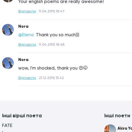
Your english poems are really awesome!
Відповісти
11.04.2019, 18:47
Nora
@Elena 
Thank you so much)))
Відповісти
11.04.2019, 18:48
Nora
wow, I'm shocked, thank you 😍🤭
Відповісти
21.12.2019, 15:42
Інші вірші поета
Інші поети
FATE
Akira 