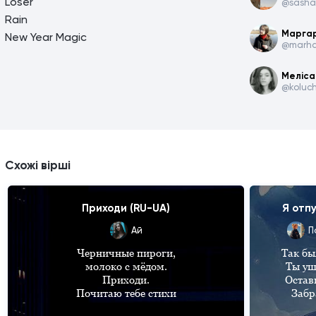
Loser
@sasha
Rain
Марга
New Year Magic
@marha
Меліса
@koluc
Схожі вірші
Приходи (RU-UA)
Я отп
Ай
Черничные пироги,

Так бы
молоко с мёдом.

Ты уш
Приходи.

Остави
Почитаю тебе стихи

 Забрав с собою частичку души 

и раны замажу йодом.
