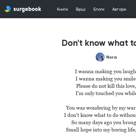
Книги
Вірші
Блоги
Автори
Don't know what t
Nora
I wanna making you laugh,
I wanna making you smile.
Please do not kill this love,
I'm only touched you while
You was wondering by my war
I don't know what to do without
So many days ago you broug
Small hope into my boring life, 