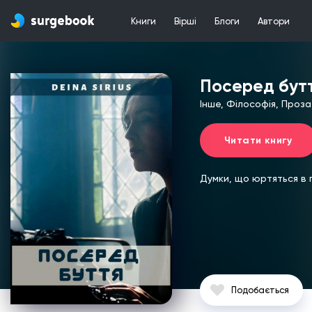
Книги
Вірші
Блоги
Автори
Посеред бут
Інше, Філософія, Проза
Читати книгу
Думки, що юртяться в г
Подобається