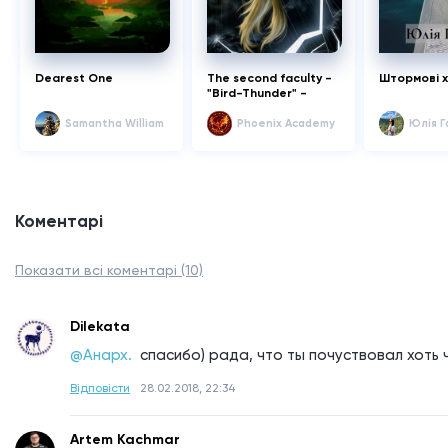
Dearest One
The second faculty -
Штормові х
"Bird-Thunder" -
второй факультет -
"Птица-Гром"!!!
Samantha William
Phoenix Academy
Юлія Г
Коментарі
Показати всі коментарі (10)
Dilekata
@Анарх. 
спасибо) рада, что ты почуствовал хоть ч
Відповісти
28.02.2018, 22:34
Artem Kachmar