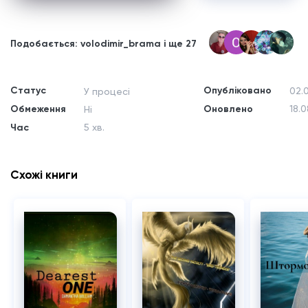
Подобається: volodimir_brama і ще 27
Статус
Опубліковано
02.0
У процесі
Обмеження
Оновлено
18.0
Ні
Час
5 хв.
Схожі книги