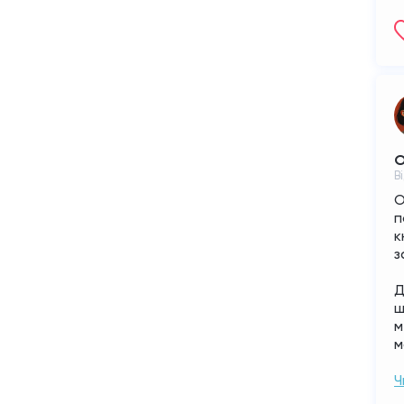
О
В
О
п
к
з
Д
щ
м
м
Ч