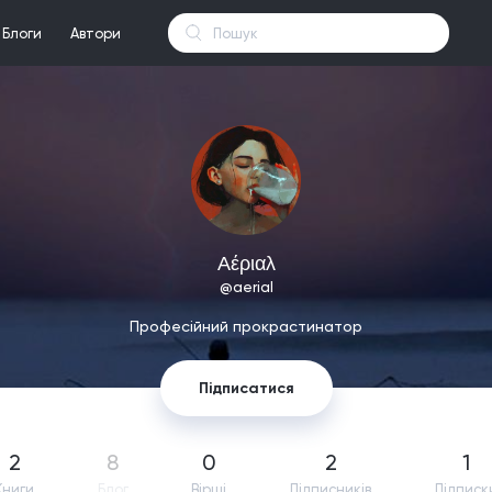
Блоги
Автори
Αέριαλ
@aerial
Професійний прокрастинатор
Підписатися
2
8
0
2
1
Книги
Блог
Вірші
Підпиcників
Підписк