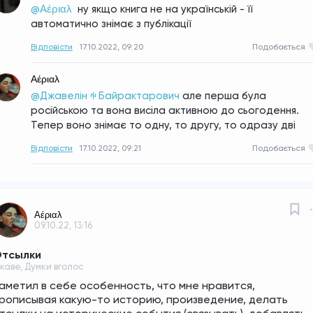
@Αέριαλ 
ну якщо книга не на українській - її 
автоматично знімає з публікації
Відповісти
17.10.2022, 09:20
Подобається
Αέριαλ
@Джавелін ꑭ Байрактарович
але перша була 
російською та вона висіла активною до сьогодення. 
Тепер воно знімає то одну, то другу, то одразу дві
Відповісти
17.10.2022, 09:21
Подобається
Αέριαλ
09.10.22, 13:16
тсылки
ікаве, Думки вголос
аметил в себе особенность, что мне нравится, 
рописывая какую-то историю, произведение, делать 