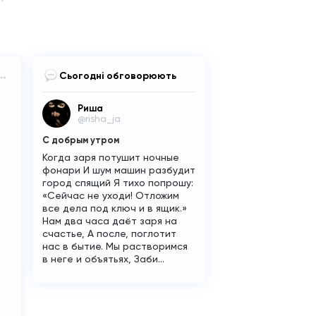
Сьогодні обговорюють
Риша
@risha_ja
С добрым утром
Когда заря потушит ночные
фонари И шум машин разбудит
город спящий Я тихо попрошу:
«Сейчас не уходи! Отложим
все дела под ключ и в ящик.»
Нам два часа даёт заря на
счастье, А после, поглотит
нас в бытие. Мы растворимся
в неге и объятьях, Заби...