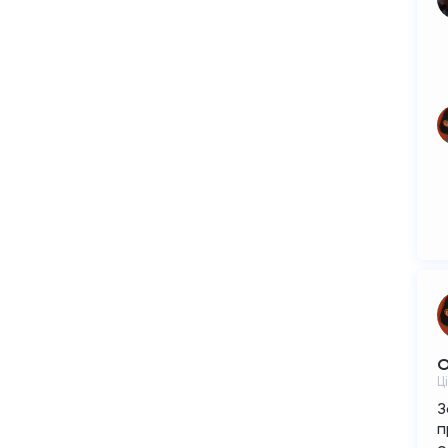
О
Ц
З
п