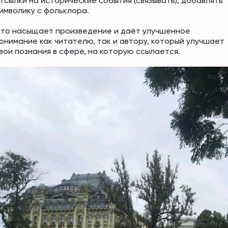
тсылки на исторические события (связывать), добавлять 
имволику с фольклора. 
то насыщает произведение и даёт улучшенное 
онимание как читателю, так и автору, который улучшает 
вои познания в сфере, на которую ссылается.