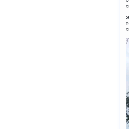
о
с
Э
п
с