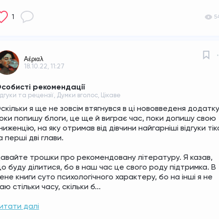
1
5
Αέριαλ
18.10.22, 11:27
собисті рекомендації
ідгуки та рецензії, Думки вголос, Цікаве
скільки я ще не зовсім втягнувся в ці нововведеня додатку,
оки попишу блоги, це ще й виграє час, поки допишу свою 
ниженцію, на яку отримав від дівчини найгарніші відгуки тіко
а перші дві глави. 
авайте трошки про рекомендовану літературу. Я казав, 
о буду ділитися, бо в наш час це свого роду підтримка. В 
ене книги суто психологічного характеру, бо на інші я не 
аю стільки часу, скільки б...
итати далі