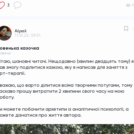
3
1
Αέριαλ
17.10.22, 09:01
овенька казочка
овини
ітаю, шановні читачі. Нещодавно (хвилин двадцять тому) я 
ав змогу поділитися казкою, яку я написав для заняття з 
рт-терапії. 
важаю, що варто ділитися всіма творчими потугами, тому 
аскаво прошу витратити 2 хвилини свого часу на мою 
оботу. 
и можете побачити архетипи із аналітичної психології, а 
ожете дізнатися про життя автора.