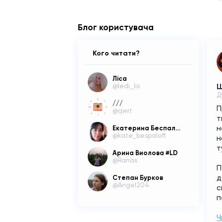
Блог користувача
Кого читати?
Ліса
Щ
@ledi_lis
Д
///
П
@qwrt
т
н
Екатерина Беспалова
@kate_bespaloff
н
т
Арина Виолова #LD
@Ranas
П
д
Степан Бурков
@Angel204
с
п
Ч