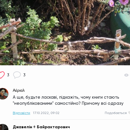
3
3
Αέριαλ
А ще, будьте ласкаві, підкажіть, чому книги стають 
"неопублікованими" самостійно? Причому всі одразу
Відповісти
17.10.2022, 09:02
Подобається
Джавелін ꑭ Байрактарович