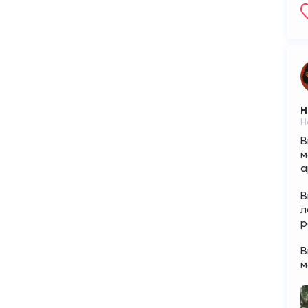
Н
Н
В
м
а
В
л
р
В
м