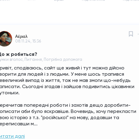
Αέριαλ
08.11.24, 15:36
о ж робиться?
умки вголос, Питання, Потрібна допомога
ривіт, сподіваюсь, сайт ще живий і тут можна дійсно 
ворити для людей і з людьми. У мене шось трапився 
евеличкий випад із життя, тож не мав змоги що-небудь 
аписати. Сьогодні згадав і зайшов подивитись цікавинки 
утоньки. 
еречитав попередні роботи і захотів дещо доробити-
описати аби було яскравіше. Вочевидь, хочу перекласти 
вою історію з т.з. "російської" на мову, додавши та 
ереписавши м...
итати далі