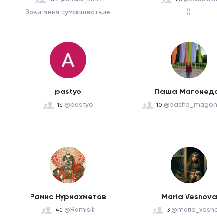
Зови меня сумасшествие
))
pastyo
Паша Магомед
@pastyo
@pasha_mago
16
10
Рамис Нуриахметов
Maria Vesnova
@Ramisik
@maria_vesn
40
3