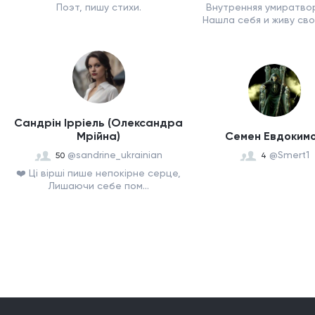
Поэт, пишу стихи.
Внутренняя умиратво
Нашла себя и живу сво
Сандрін Iрріель (Олександра
Мрійна)
Семен Евдоким
@sandrine_ukrainian
@Smert1
50
4
❤️ Ці вірші пише непокірне серце,
Лишаючи себе пом...