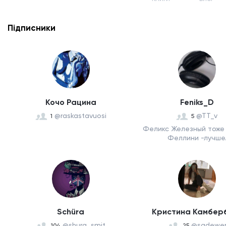
Підписники
Кочо Рацина
Feniks_D
@raskastavuosi
@TT_v
1
5
Феликс Железный тоже 
Феллини -лучше
Schüra
Кристина Камбер
@shura_smit
@sadewe
104
25