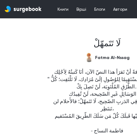
Книги
Вірші
Блоги
Автори
لَا تَتَمهّلْ
Fatma Al-Nssag
ً أنْ تَقرَأ هذا النصّ الآن، أنَا كَتبتُهُ لِأجْلِك
"ٱسلُكْ طَريِقًا مُسْتَقيِمًا لِلوُصُولِ إلَىٰٓ مُرَادِك، لَا تَلْتَفِت؛ كُلُّ 
الطُّرُقِ المُلْتَوِيَة، لَنْ تَصِلَ بِكْ..

ُّ الوَسَائِلِ غَيرِ الصّحِيحة، لَنْ تُفِيدُك
عَلَيْكَ السَير فِي الدَربِ الصّحِيح، لَا تَتَمهّلْ؛ فالأَحلام لن 
تَنتَظِر،

إليْها قَبلَكَ كُلّ مَن سَلَكَ الطّرِيقَ المُسْتَقيم
- فاطمة النساج