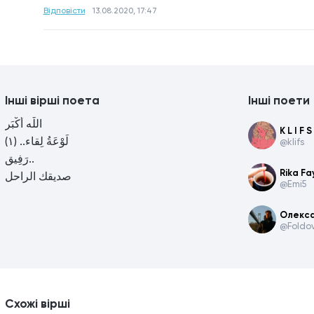
Відповісти
13.08.2020, 17:47
Інші вірші поета
Інші поети
اللّٰه أَكْبَر
K L I F S
لَوْعَةُ لِقاء.. (١)
@klifs
رَفِيق..
Rika Fa
صديقك الراحل
@Emi5
Олекс
@Foldo
Схожі вірші