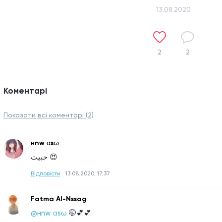
13.08.2020
2
2
Коментарі
Показати всі коментарі (2)
нnw αsω
حبيت 😍
Відповісти
13.08.2020, 17:37
Fatma Al-Nssag
@нnw αsω
🤭💕💕