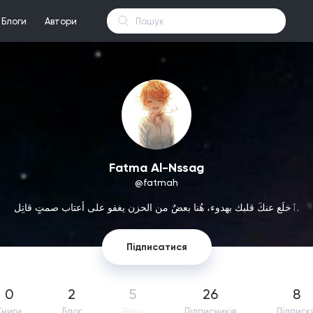
Блоги
Автори
Fatma Al-Nssag
@fatmah
ٱخلَع عنكَ قلبك بهدوء، هُنا بعضٌ من الحزن يغفو على أعتاب صمتٍ قاتِل.
Підписатися
0
2
5
26
8
Книги
Блог
Вірші
Підпиcників
Підписк