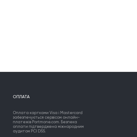
ОПЛАТА
Оплата картками Visa і Mastercard
забезпечується сервісом онлайн-
платежів Portmone.com. Безпека
оплати підтверджена міжнародним
аудитом PCI DSS.