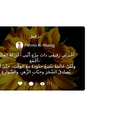
رَفِيق..
Fatma Al-Nssag
أجْمَع، 

يُصادِقُ الشّجَرَ وحبّاتِ الزَّهرِ، والشّوارِع 
والطرُقات، وجميعُهُم أيضًا يعنونَ لهُ العَالَمَ

5
2
772
 best friend once told me that I mean 
the whole world to him,

But his world widens its borders with 
time, so that he befriends trees and 
blossoms and streets, all of them also.