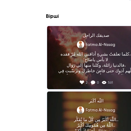
Вірші
صديقك الراحل
Fatma Al-Nssag
كلما تعلقتُ بشيءٍ أذاقني الله مُرّ فقده، 

لا بأس ياصاحِ؛ 

فالدنيا زائلة، وكلنا منها إلى زوال،

لعلّهم آذوك حتى فاضَ خاطركَ وترسّبت فِي 
أعماقكَ أفعَالهم؛ فأرسلني الله إليك لأكونَ 
أوّل مَن يُصيبُه جفا قلبك!

2
0
561
لا بأس، لم أكُن مثلهم ولن أكون يومًا، أنا 
أُسامِحك حتى تفنى الأراضين، حتى تجفّ 
السُحُب، وحتى يجمع الله بيننا يوم القيامة. 
اللّٰه أَكْبَر
أُسامِحك وأدعُ الله أن يهدِ قلبك ويُرسل إليه 
من يحتضنه كما عجزتُ أن أفعَل أنا.

Fatma Al-Nssag
حاشاه قلبي أن يفرح بغيابك حاشاه!.

اللّٰه أَكْبَرُ مِن كُلِّ ما تُفَكِّر..

اللّٰهُ مِن هُمُومِكَ أكْبَرُ..

#صديقكَ_الراحل
ومِن صَغَائِرِ أحزَانِكَ أَكبَرْ..
