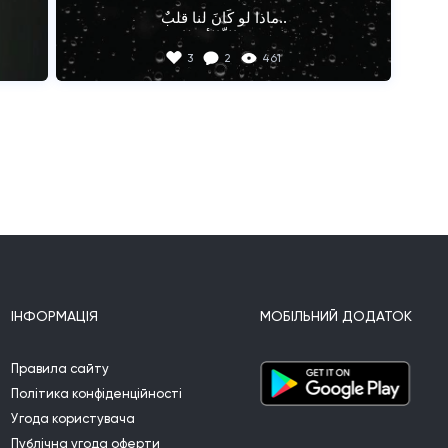
ماذا لو كَانَ لنا قلبٌ..

لا يَهوىٰ إلاّ الأمطار!؟

3
2
461
ماذَا يَحدُثُ إن أرْخَينَا..

وتنَاسَيْنَا أيَّ آثَآر..!؟

أثَرٌ دَامَ لسنواتٍ..

أوْ حتّىٰ صارَ الأسحار!؟

ماذَا عَن دَمعٍ..

يَسبِقُنا..

يتطايَرُ كَنسائِمِ أشْجار!

يتبع...
ІНФОРМАЦІЯ
МОБІЛЬНИЙ ДОДАТОК
Правила сайту
Політика конфіденційності
Угода користувача
Публічна угода оферти