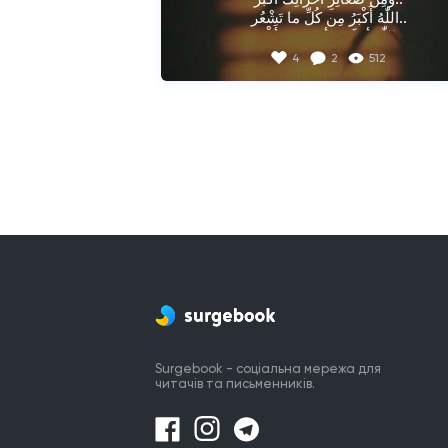
اللّٰهُ أَكْبَرُ مِن كُلِّ ما تَشْعُر..

اللّٰهُ أعلَىٰ وَأسْمىٰ وَأَكْبَر..

4
2
512
اطلُبهُ، يَأتِيكَ بِمَا أرَدْتَ وَأكْثَر..

لا تَرتَجِي سِواهُ؛ فَلَا سِواهُ يُقدِّر..

اللّٰهُ أَكْبَرُ وكُلُّ شَيءٍ هَيّنٍ أَصْغَر.

اللّٰهُ أَكْبَرُ اللّٰهُ أَكْبَرُ اللّٰهُ أَكْبَرْ.
Surgebook - соціальна мережа для
читачів та письменників.