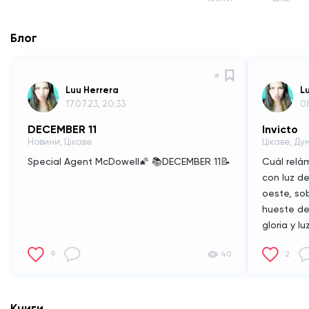
Блог
Luu Herrera
L
17.07.23, 20:33
08
DECEMBER 11
Invicto
Новини, Цікаве
Цікаве, Ду
Special Agent McDowell🌠
📚DECEMBER 11📝
Cuál relá
con luz de
oeste,
sob
hueste
de
gloria y lu
cantos
al
9
40
2
Книги