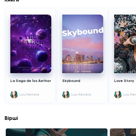
La Saga de los Aethor
Skybound
Love Story
Luu Herrera
Luu Herrera
Luu Her
Вірші