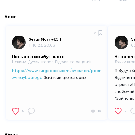
Блог
Seras Mark #КЗП
S
11.10.23, 20:03
02
Письмо з майбутнього
Втомлени
Новини, Думки вголос, Відгуки та рецензії
Думки вгол
https://www.surgebook.com/shounen/poem/pismo-
Я буду зб
z-maybutnogo
Закінчив цю історію.
Відчиняти
стріляти!
знайомий
"Зайченя, 
Відчувши
5
116
7
шкрябаюч
поцілунко
більше ск
помилився
Вірші