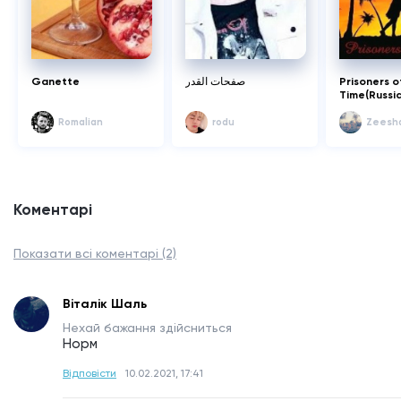
Ganette
صفحات القدر
Prisoners o
Time(Russi
Translated)
Romalian
rodu
Zeeshan
Коментарі
Показати всі коментарі (2)
Віталік Шаль
Нехай бажання здійсниться
Норм
Відповісти
10.02.2021, 17:41