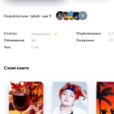
Подобається: rybak і ще 9
Статус
Опубліковано
14.
Завершено
Обмеження
Оновлено
27.
18+
Час
11 хв.
Схожі книги