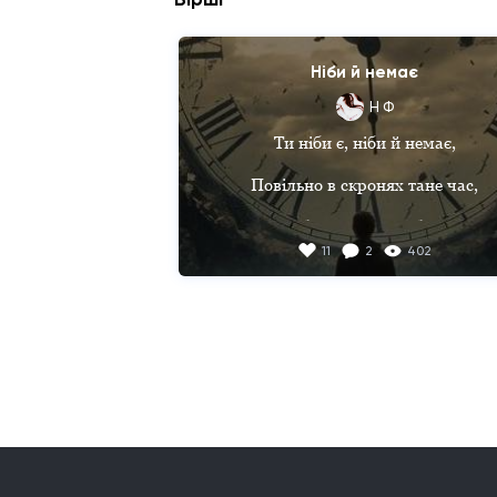
Ніби й немає
Н Ф
Ти ніби є, ніби й немає,

Повільно в скронях тане час,

Майбутнє не передбачає,

11
2
402
Усе як є та без прикрас.

Тримаєш в тонусі нервовім

Свої задавнені думки,

Впадуть на простирадла чорні

Всі неспростовані чутки.

А завтра вже на перших шпальтах 