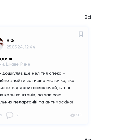
Всі
Н Ф
25.05.24, 12:44
туди ж
и, Цікаве, Різне
 дошкуляє ще нелітня спека -
ібно знайти затишне містечко, яке
ване, від допитливих очей, в тіні
их крон каштанів, за завісою
льних пеларгоній та антимоскіної
и. Прихопити з собою прохолодний
6
2
501
й з льодом та улюблений гаджет.
янути в улюблений Surgebook, a тут -
 інтерв'ю про загадкову, непересічну
истість!
Всі