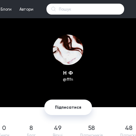
Блоги
Автори
Н Ф
@fffn
Підписатися
0
8
49
58
48
Книги
Блог
Вірші
Підпиcників
Підписк