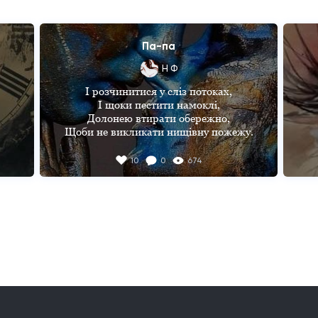
http
inter
пере
Па-па
спра
Н Ф
І розчинитися у сліз потоках,

І щоки пестити намоклі,

Долонею втирати обережно,

Щоби не викликати нищівну пожежу.

Просякнув сіллю кінчик язика,

Якраз бракує свіжого ковтка,

10
0
674
Я на межі, від дихання твого,

Та без повітря не горить вогонь.

Не проводжай, не треба, поцілуй,

І не кажи заїжджене "люблю".

Обійми ще доречні, емоційний шквал,

"До понеділка"- знову я кажу: "Па-па!"
-
