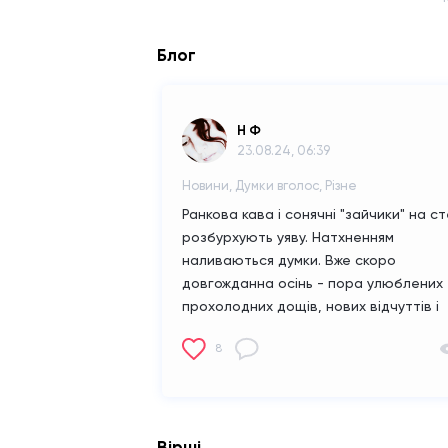
Блог
Н Ф
23.08.24, 06:39
Новини, Думки вголос, Різне
Ранкова кава і сонячні "зайчики" на ст
розбурхують уяву. Натхненням
наливаються думки. Вже скоро
довгожданна осінь - пора улюблених
прохолодних дощів, нових відчуттів і
емоцій.
8
Вірші