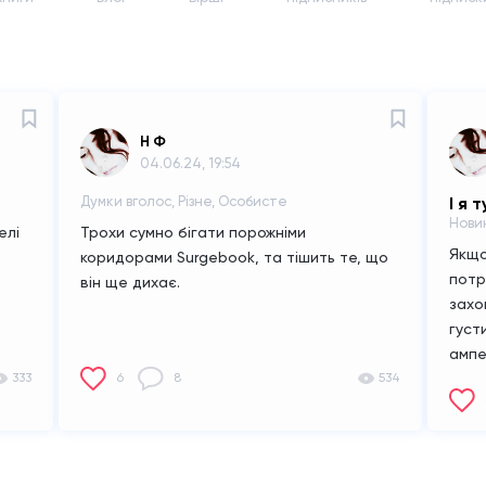
Н Ф
04.06.24, 19:54
Думки вголос, Різне, Особисте
І я 
Новин
елі
Трохи сумно бігати порожніми
Якщо
коридорами Surgebook, та тішить те, що
потр
він ще дихає.
захо
густ
ампе
333
6
8
534
сітк
напі
Загл
нове
особ