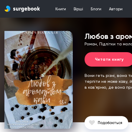
Книги
Вірші
Блоги
Автори
Любов з аро
Роман, Підлітки та мол
Читати книгу
Вони геть різні, вона т
терпіти не може каву, йо
в кав'ярню, де вона пр
Подобається