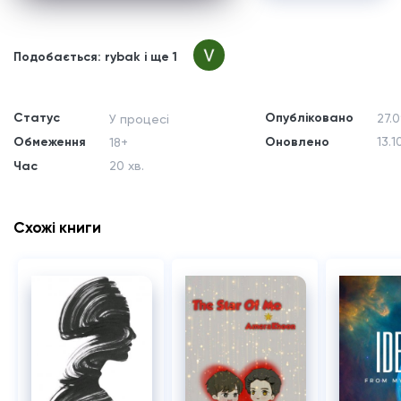
Подобається: rybak і ще 1
Статус
Опубліковано
27.0
У процесі
Обмеження
Оновлено
13.1
18+
Час
20 хв.
Схожі книги