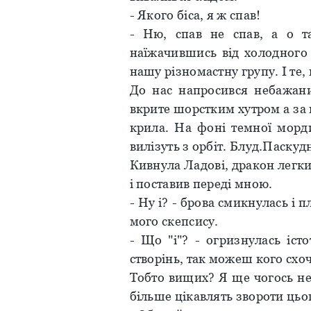
- Якого біса, я ж спав!
- Ню, спав не спав, а о т
наїжачившись від холодного 
нашу різномастну групу. І те,
До нас напросився небажаний
вкрите шорстким хутром а за
крила. На фоні темної морди
вилізуть з орбіт. Блуд.Паскудн
Кивнула Ладові, дракон легки
і поставив переді мною.
- Ну і? - брова смикнулась і
мого скепсису.
- Що "і"? - огризнулась іст
створінь, так можеш кого сх
Тобто вищих? Я ще чогось не
більше цікавлять звороти цьо