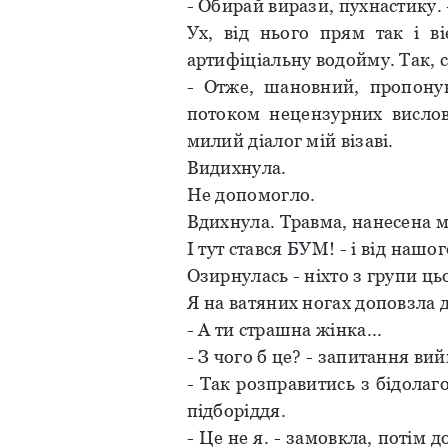
- Обирай вирази, пухнастику.
Ух, від нього прям так і ві
артифіціальну водойму. Так, 
- Отже, шановний, пропоную
потоком нецензурних вислов
милий діалог мій візаві.
Видихнула.
Не допомогло.
Вдихнула. Травма, нанесена мо
І тут стався БУМ! - і від на
Озирнулась - ніхто з групи ць
Я на ватяних ногах доповзла до
- А ти страшна жінка...
- З чого б це? - запитання ви
- Так розправитись з бідолаг
підборіддя.
- Це не я. - замовкла, потім д