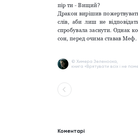
пір ти - Вищий?
Дракон вирішив пожертвувати
слів, аби лиш не відповіда
спробувала заснути. Однак к
сон, перед очима ставав Меф. 
© Химера Зеленоока,
книга «Врятувати всіх і не поме
Коментарі