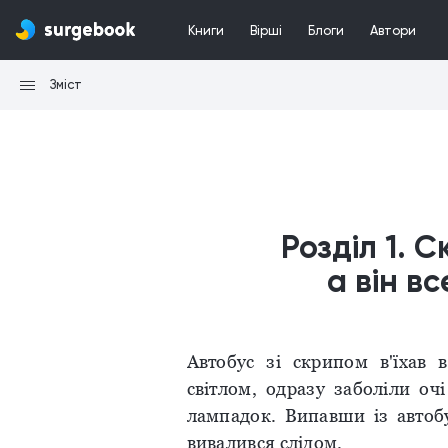
Книги
Вірші
Блоги
Автори
Зміст
Розділ 1. С
а він в
Автобус зі скрипом в'їхав
світлом, одразу заболіли оч
лампадок. Випавши із автобу
вивалився слідом.