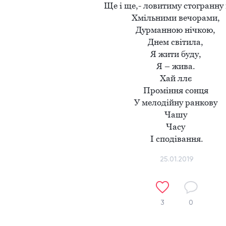
Ще і ще,- ловитиму стогранну м
Хмільними вечорами, 

Дурманною нічкою, 

Днем світила, 

Я жити буду, 

Я – жива. 

Хай ллє 

Проміння сонця 

У мелодійну ранкову 

Чашу 

Часу 

І сподівання.
25.01.2019
3
0