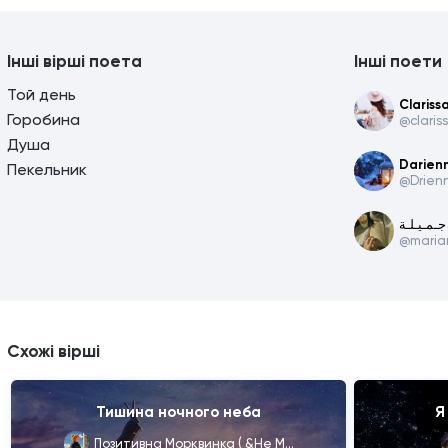
Інші вірші поета
Інші поети
Той день
Clarissa
Горобина
@claris
Душа
Darien
Пекельник
@Drien
جـمـيـلـة
@maria
Схожі вірші
Тишина ночного неба
Я
Позитивна Морквинка ( &Не Мілашка ;)