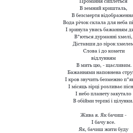
Проміння сиплеться 

В земний кришталь, 

В безсмертя відображення.
Вода річок склала для неба пі
І зринула увись бажанням див
В*ються дурманні хмелі, 
Діставши до зірок хмелем 
Слова і до комети

відлунням 

В мить цю, - щасливим.

Бажаннями наповнена струна
І кров звучить безмежно п*ян
І місяць зірці розливає пісню
І небо планету закутало 

В обійми терпкі і цілунки. 
Жива я. Як бачиш - 

І бачу все. 

Як, бачиш жити буду 
