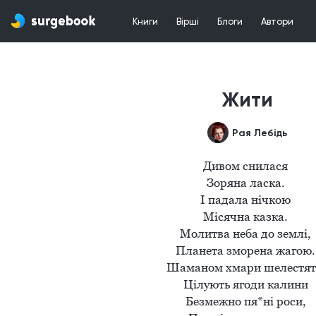
Книги
Вірші
Блоги
Автори
Жити
Рая Лебідь
Дивом снилася 

Зоряна ласка. 

І падала нічкою 

Місячна казка. 

Молитва неба до землі, 

Планета зморена жагою. 
Шаманом хмари шелестять,
Цілують ягоди калини 

Безмежно пя*ні роси, 
