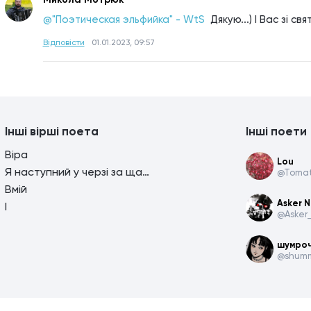
@"Поэтическая эльфийка" - WtS 
Дякую...) І Вас зі свят
Відповісти
01.01.2023, 09:57
Інші вірші поета
Інші поети
Віра
Lou
Я наступний у черзі за щастям.
@Toma
Вмій
Asker N
І
@Asker
шумро
@shum