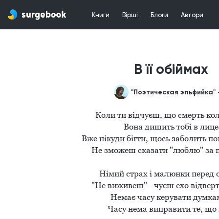
Книги
Вірші
Блоги
Автори
В її обіймах
Коли ти відчуєш, що смерть коло
Вона дишить тобі в лице

Вже нікуди бігти, щось заболить пом
Не зможеш сказати "люблю" за по
Німий страх і малюнки перед о
"Не виживеш" - чуєш ехо відверти
Немає часу керувати думкам
Часу нема виправити те, що м