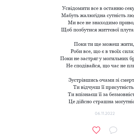
Усвідомити все в останню секун
Мабуть жалюгідна сутність люд
Ми все не знаходимо привод
Щоб позбутися життєвої плутан
Поки ти ще можеш жити, 
Роби все, що є в твоїх силах
Поки не застряг у могильних бр
Не сподівайся, що час не пли
Зустрівшись очами зі смертю
Ти відчуєш її присутність. 
Ти впізнаєш її за безмовніст
Це дійсно страшна могутніс
06.11.2022