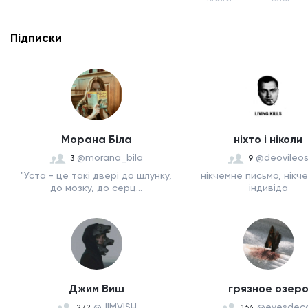
Підписки
Морана Біла
ніхто і ніколи
@morana_bila
@deovileo
3
9
"Уста - це такі двері до шлунку,
нікчемне письмо, нікч
до мозку, до серц...
індивіда
Джим Виш
грязное озер
@JIMVISH
@eyesdec
272
164