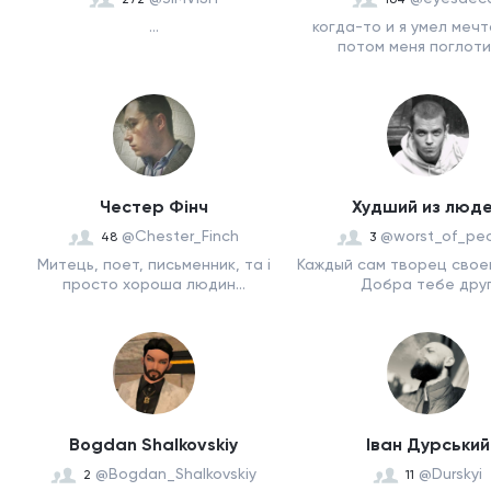
...
когда-то и я умел мечт
потом меня поглотил
Честер Фінч
Худший из люд
@Chester_Finch
@worst_of_pe
48
3
Митець, поет, письменник, та і
Каждый сам творец своег
просто хороша людин...
Добра тебе друг
Bogdan Shalkovskiy
Іван Дурський
@Bogdan_Shalkovskiy
@Durskyi
2
11