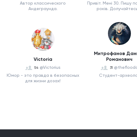
Автор классического
Привіт. Мені 30. Пишу п
Андеграунда.
років. Долучайтесь,
Митрофанов Дан
Victoriа
Романович
@Victorius
@theflood
54
31
Юмор - это правда в безопасных
Студент-археол
для жизни дозах!