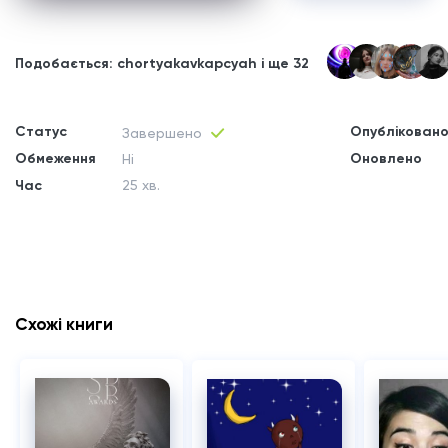
Подобається: chortyakavkapcyah і ще 32
Статус
Опублікован
Завершено
Обмеження
Оновлено
Ні
Час
25 хв.
Схожі книги