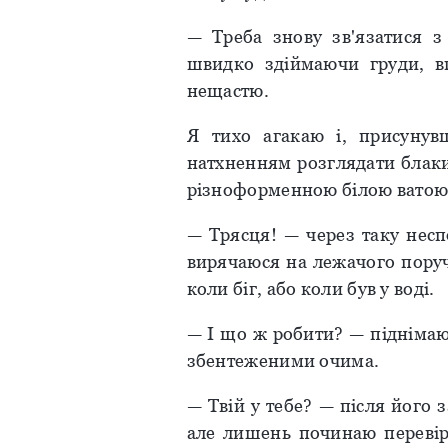
— Треба знову зв'язатися 
швидко здіймаючи груди, вг
нещастю.
Я тихо агакаю і, присуну
натхненням розглядати блаки
різноформенною білою ватою
— Трясця! — через таку несп
вирячаюся на лежачого поруч 
коли біг, або коли був у воді.
— І що ж робити? — піднімаю
збентеженими очима.
— Твій у тебе? — після його 
але лишень починаю перевіря