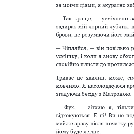
за моїми діями, я акуратно за
— Так краще, — усміхнено з
задирає мій чорний чубчик, 
брови, не розуміючи його май
— Чіпляйся, — він повільно 
усмішку, і коли я знову обх
спокійно плисти до протилеж
Триває це хвилин, може, сі
мовчимо. Я насолоджуюся аро
згадуючи бесіду з Матроною.
— Фух, — зітхаю я, тільки
відхекуються. Е ні! Ви не п
майже зразу після початку р
йому буде легше.