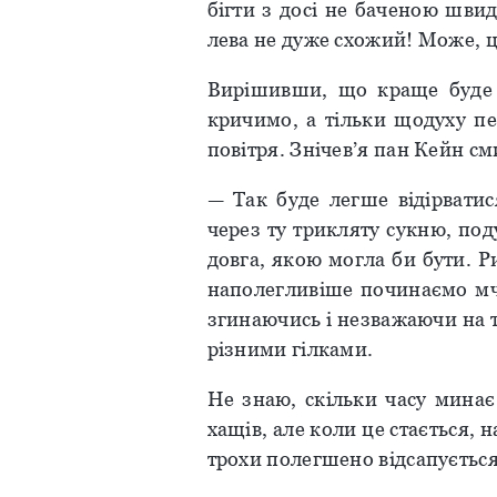
бігти з досі не баченою швид
лева не дуже схожий! Може, 
Вирішивши, що краще буде у
кричимо, а тільки щодуху п
повітря. Знічев’я пан Кейн сми
— Так буде легше відірватис
через ту трикляту сукню, под
довга, якою могла би бути. Р
наполегливіше починаємо мч
згинаючись і незважаючи на т
різними гілками.
Не знаю, скільки часу минає 
хащів, але коли це стається, 
трохи полегшено відсапується