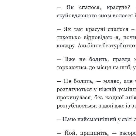
— Як спалося, красуне? 
скуйовдженого сном волосся 
— Як там красуні спалося –
тихенько відповідаю я, поч
ковдру. Альбінос безтурботно 
— Вже не болить, правда 
торкаючись до місця на шиї, у
— Не болить, — мляво, але ч
розтягуються у ніжній усміш
прокинулася, без жодної знія
розгублюється, а далі вже із 
— Наче найсмачніший у світі 
— Йой, припиніть, — засор