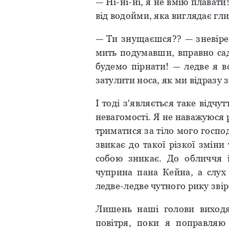
— Ні-ні-ні, я не вмію плават
від водойми, яка виглядає гл
— Ти знущаєшся?? — зневірен
мить подумавши, вправно сад
будемо пірнати! — ледве я в
затулити носа, як ми відразу 
І тоді з'являється таке відчу
невагомості. Я не наважуюся
триматися за тіло мого госпо
звикає до такої різкої змін
собою зникає. До обличчя і
чуприна пана Кейна, а слух 
ледве-ледве чутного рику звір
Лишень наші голови виходя
повітря, поки я поправляю