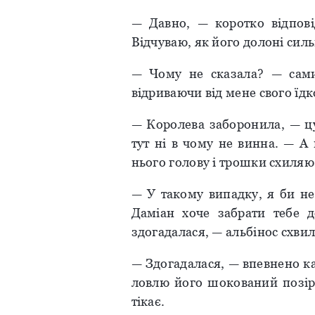
— Давно, — коротко відпов
Відчуваю, як його долоні силь
— Чому не сказала? — сами
відриваючи від мене свого їдк
— Королева заборонила, — цу
тут ні в чому не винна. — А
нього голову і трошки схиляю ї
— У такому випадку, я би не
Даміан хоче забрати тебе 
здогадалася, — альбінос схви
— Здогадалася, — впевнено ка
ловлю його шокований позір,
тікає.