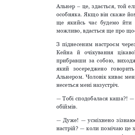
Альнер – це, здається, той е
особняка. Якщо він скаже йом
ще якийсь час будемо йти 
можливо, вдасться ще про що
З піднесеним настроєм чере
Кейна й очікування цікаво
прибравши за собою, виходжу
який зосереджено говорит
Альнером. Чоловік киває мені
несеться мені назустріч.
— Тобі сподобалася каша?! —
обіймів.
— Дуже! — усміхнено зізнаюс
настрій? — коли помічаю це х