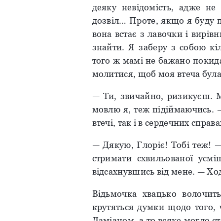
деяку невідомість, адже не
дозвіл… Проте, якщо я буду 
вона встає з лавочки і вирі
знайти. Я заберу з собою кі
того ж мамі не бажано покид
молитися, щоб моя втеча бул
— Ти, звичайно, ризикуєш. М
мовлю я, теж підіймаючись. —
втечі, так і в сердечних справа
— Дякую, Глоріє! Тобі теж! 
стримати схвильованої усмі
відсахнувшись від мене. — Ход
Відьмочка хвацько волочит
крутяться думки щодо того, ч
Даміаном, а то всяке могло с