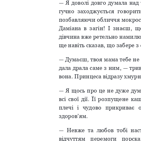
— Я доволі довго думала над 
гучно заходжується говорит
позбавляючи обличчя мокрост
Даміана в загін! І знаєш, 
дівчина вже ретельно намилює
ще навіть сказав, що забере з
— Думаєш, твоя мама тебе не
дала драла саме з ним, — тр
вона. Принцеса відразу хмурн
— Я щось про це не дуже дум
всі свої дії. Її розпущене 
плечі і чудово прикриває о
здоров’ям.
— Невже та любов тобі нас
відчуттям перемоги порс