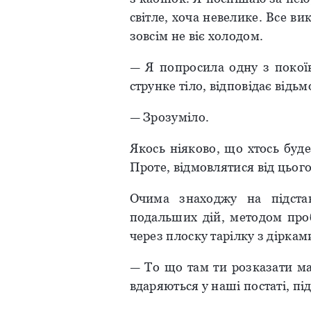
світле, хоча невелике. Все в
зовсім не віє холодом.
— Я попросила одну з покоїв
струнке тіло, відповідає відьм
— Зрозуміло.
Якось ніяково, що хтось буде
Проте, відмовлятися від цього
Очима знаходжу на підста
подальших дій, методом проб
через плоску тарілку з діркам
— То що там ти розказати ма
вдаряються у наші постаті, під