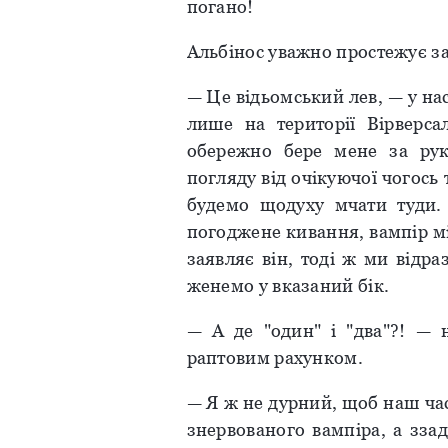
погано!
Альбінос уважно простежує за
— Це відьомський лев, — у на
лише на території Вірверс
обережно бере мене за рук
погляду від очікуючої чогось
будемо щодуху мчати туди.
погоджене кивання, вампір м
заявляє він, тоді ж ми відра
женемо у вказаний бік.
— А де "один" і "два"?! — 
раптовим рахунком.
— Я ж не дурний, щоб наш час
знервованого вампіра, а зза