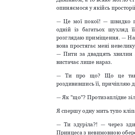
опиняємося у якійсь просторій 
— Це мої покої! — швидко 
одній із багатьох шухляд ї
розглядаю приміщення. — Нар
вона простягає мені невелик
— Пити за двадцять хвилин 
вистачає лише нараз.
— Ти про що? Що це таке
роздивившись її, причіпляю д
— Як "що"? Протизаплідне зі
Я спершу одну мить тупо кліпа
— Ти здуріла?! — через зди
Принцеса з невимовною обере