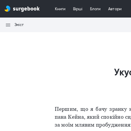
Книги
Вірші
Блоги
Автори
Зміст
Уку
Першим, що я бачу зранку н
пана Кейна, який спокійно си
за моїм млявим пробудження