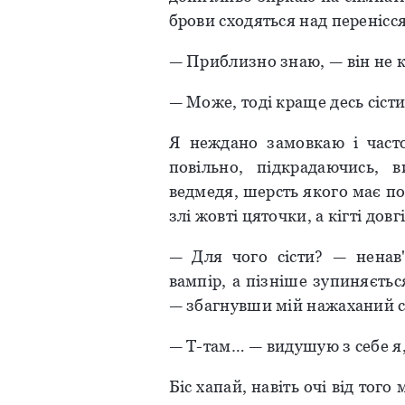
брови сходяться над перенісс
— Приблизно знаю, — він не 
— Може, тоді краще десь сіст
Я неждано замовкаю і част
повільно, підкрадаючись, 
ведмедя, шерсть якого має по
злі жовті цяточки, а кігті дов
— Для чого сісти? — ненав
вампір, а пізніше зупиняєтьс
— збагнувши мій нажаханий с
— Т-там… — видушую з себе я
Біс хапай, навіть очі від тог