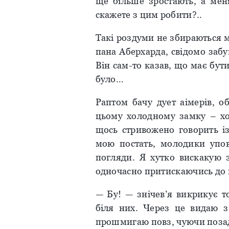
ще більше зростають, а мені
скажете з цим робити?..
Такі роздуми не збираються 
пана Аберхарда, свідомо забу
Він сам-то казав, що має бути
було…
Раптом бачу дует аімерів, о
цьому холодному замку – хо
щось стривожено говорить 
мою постать, молодики упов
погляди. Я хутко вискакую з
одночасно притискаючись до 
— Бу! — знічев’я викрикує т
біля них. Через це видаю 
прошмигаю повз, чуючи позад