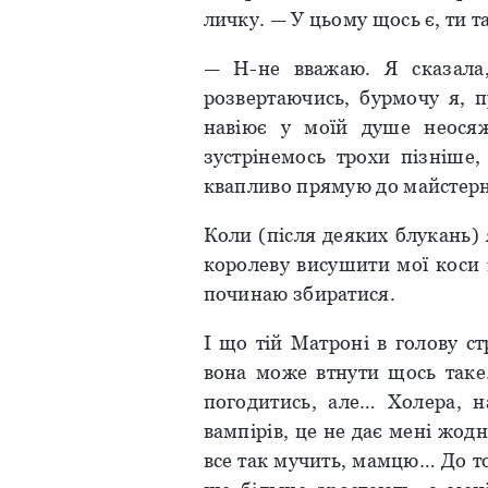
личку. — У цьому щось є, ти 
— Н-не вважаю. Я сказала
розвертаючись, бурмочу я, 
навіює у моїй душе неосяж
зустрінемось трохи пізніше,
квапливо прямую до майстерні 
Коли (після деяких блукань)
королеву висушити мої коси 
починаю збиратися.
І що тій Матроні в голову с
вона може втнути щось таке
погодитись, але… Холера, 
вампірів, це не дає мені жодно
все так мучить, мамцю… До то