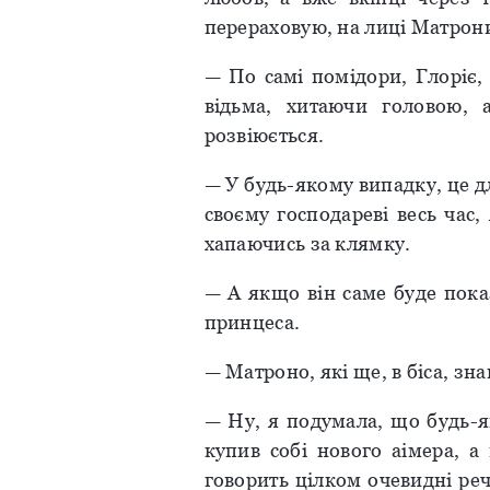
перераховую, на лиці Матрони
— По самі помідори, Глоріє,
відьма, хитаючи головою, 
розвіюється.
— У будь-якому випадку, це д
своєму господареві весь час,
хапаючись за клямку.
— А якщо він саме буде пока
принцеса.
— Матроно, які ще, в біса, зн
— Ну, я подумала, що будь-я
купив собі нового аімера, а
говорить цілком очевидні реч