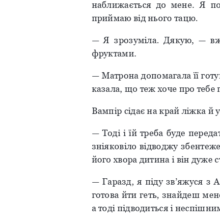
наближається до мене. Я по
приймаю від нього тацю.
— Я зрозуміла. Дякую, — в
фруктами.
— Матрона допомагала її готув
казала, що теж хоче про тебе
Вампір сідає на край ліжка й
— Тоді і їй треба буде перед
зніяковіло відводжу збентеже
його хвора дитина і він дуже 
— Гаразд, я піду зв’яжуся з 
готова йти геть, знайдеш мен
а тоді підводиться і неспішн