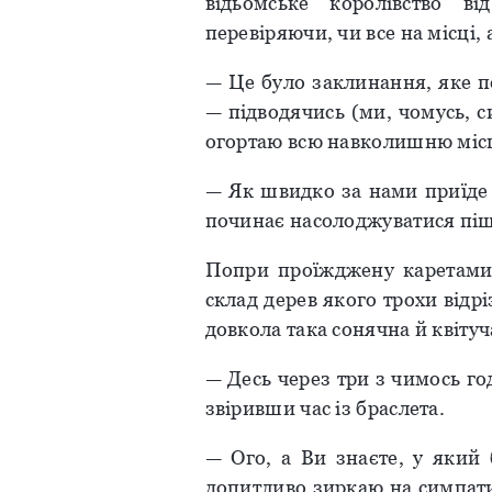
відьомське королівство в
перевіряючи, чи все на місці,
— Це було заклинання, яке пе
— підводячись (ми, чомусь, с
огортаю всю навколишню міс
— Як швидко за нами приїде 
починає насолоджуватися пі
Попри проїжджену каретами 
склад дерев якого трохи відріз
довкола така сонячна й квіту
— Десь через три з чимось го
звіривши час із браслета.
— Ого, а Ви знаєте, у який 
допитливо зиркаю на симпати