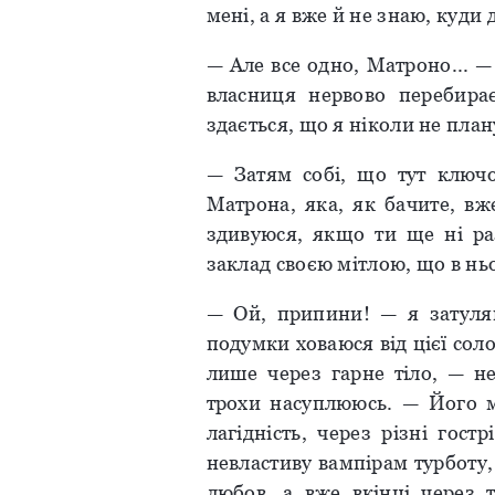
мені, а я вже й не знаю, куди 
— Але все одно, Матроно... —
власниця нервово перебира
здається, що я ніколи не план
— Затям собі, що тут ключо
Матрона, яка, як бачите, вж
здивуюся, якщо ти ще ні ра
заклад своєю мітлою, що в ньо
— Ой, припини! — я затуля
подумки ховаюся від цієї сол
лише через гарне тіло, — не
трохи насуплююсь. — Його м
лагідність, через різні гост
невластиву вампірам турботу,
любов, а вже вкінці через 