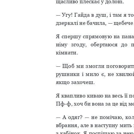
щасливо плескає у долоні.
— Угу! Гайда в душ, і там я т
дзеркалі не бачила, — щебече
Я спершу спрямовую на пана 
німу згоду, обертаюся до 
кімнати.
— Щоб ми змогли поговорити,
рушники і мило є, не хвилюй
якщо захочеш.
Я квапливо киваю на весь її п
Пф-ф, хоч би вона за це від ме
— А одяг? — не помічаю, кол
вбрання, але в наступну мить 
з кабінок. Я поспішаю за нею