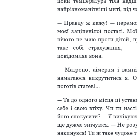
поки температура тіла надшв
найрізноманітніші миті, під ч
— Правду ж кажу! — перемож
моєї заціпенілої постаті. М
нічого не маю проти дітей, п
таке собі страхування, —
повідомляє вона.
— Матроно, аімерам і вампі
намагаюся викрутитися я. О 
поготів статеві…
— Та до одного місця ці уста
себе і свою втіху. Чи ти нас
його спокусити? — її вичікуюч
ще дужче знічуюся. — Не розум
накинувся! Ти ж таке чудове 