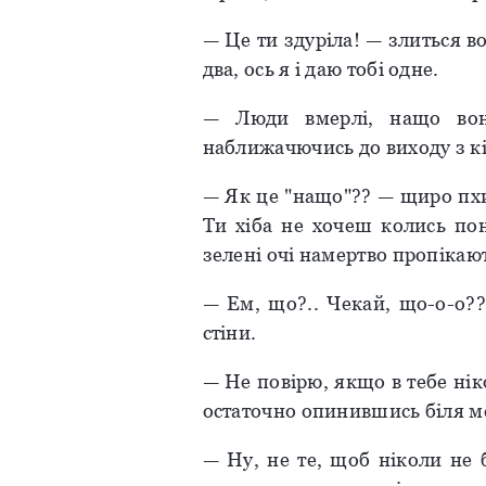
— Це ти здуріла! — злиться в
два, ось я і даю тобі одне.
— Люди вмерлі, нащо вон
наближачючись до виходу з к
— Як це "нащо"?? — щиро пхик
Ти хіба не хочеш колись пон
зелені очі намертво пропікают
— Ем, що?.. Чекай, що-о-о?
стіни.
— Не повірю, якщо в тебе нік
остаточно опинившись біля м
— Ну, не те, щоб ніколи не