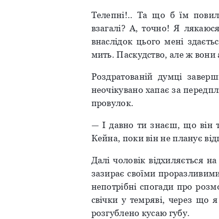
Телепні!.. Та що б їм повил
взагалі? А, точно! Я лякаюс
внаслідок цього мені здаєть
мить. Паскудство, але ж вони
Роздратованій думці заверш
неочікувано хапає за передпл
провулок.
— І давно ти знаєш, що він 
Кейна, поки він не планує від
Далі чоловік відхиляється на
зазирає своїми проразливими
непотрібні спогади про розм
свічки у темряві, через що я
розгублено кусаю губу.