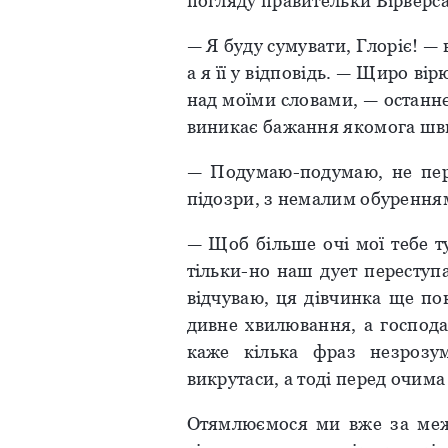
погляду правительки Вірверс
— Я буду сумувати, Глоріє! —
а я її у відповідь. — Щиро ві
над моїми словами, — останнє
виникає бажання якомога швид
— Подумаю-подумаю, не пер
підозри, з немалим обурення
— Щоб більше очі мої тебе т
тільки-но наш дует переступа
відчуваю, ця дівчинка ще пок
дивне хвилювання, а господа
каже кілька фраз незрозу
викрутаси, а тоді перед очима 
Отямлюємося ми вже за межа