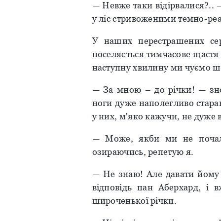
— Невже таки відірвалися?..
у ліс стривоженими темно-ре
У наших перестрашених сер
поселяється тимчасове щастя 
наступну хвилину ми чуємо шу
— За мною – до річки! — зно
ноги дуже наполегливо стара
у них, м'яко кажучи, не дуже 
— Може, якби ми не почали
озираючись, репетую я.
— Не знаю! Але давати йому 
відповідь пан Аберхард, і 
широченької річки.