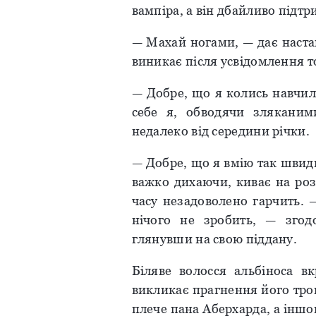
вампіра, а він дбайливо підтр
— Махай ногами, — дає наста
виникає після усвідомлення то
— Добре, що я колись навчил
себе я, обводячи зляканим
недалеко від середини річки.
— Добре, що я вмію так швидк
важко дихаючи, киває на роз
часу незадоволено гарчить. 
нічого не зробить, — згод
глянувши на свою піддану.
Біляве волосся альбіноса в
викликає прагнення його тро
плече пана Аберхарда, а іншо