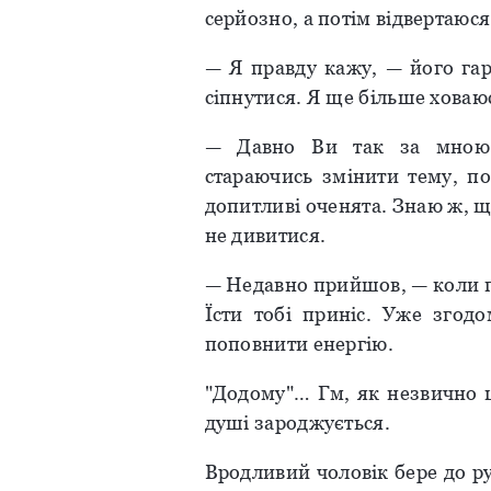
серйозно, а потім відвертаюся 
— Я правду кажу, — його гар
сіпнутися. Я ще більше ховаю
— Давно Ви так за мною с
стараючись змінити тему, п
допитливі оченята. Знаю ж, щ
не дивитися.
— Недавно прийшов, — коли пі
Їсти тобі приніс. Уже згод
поповнити енергію.
"Додому"… Гм, як незвично ц
душі зароджується.
Вродливий чоловік бере до рук