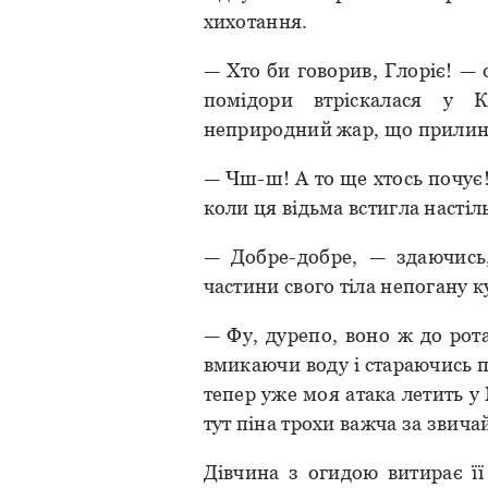
хихотання.
— Хто би говорив, Глоріє! — 
помідори втріскалася у 
неприродний жар, що прилина
— Чш-ш! А то ще хтось почує!
коли ця відьма встигла насті
— Добре-добре, — здаючись
частини свого тіла непогану ку
— Фу, дурепо, воно ж до рот
вмикаючи воду і стараючись п
тепер уже моя атака летить у 
тут піна трохи важча за звича
Дівчина з огидою витирає ї