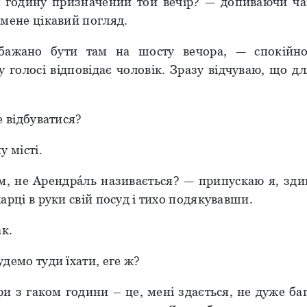
 годину призначений той вечір? — допиваючи ча
 мене цікавий погляд.
ажано бути там на шосту вечора, — спокійн
 голосі відповідає чоловік. Зразу відчуваю, що д
е відбуватися?
у місті.
м, не Арендрáль називається? — припускаю я, зд
арці в руки свій посуд і тихо подякувавши.
ак.
демо туди їхати, еге ж?
и з гаком години – це, мені здається, не дуже баг