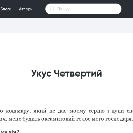
Блоги
Автори
Укус Четвертий
го кошмару, який не дає моєму серцю і душі с
іч, мене будить оксамитовий голос мого господаря
ме він?..