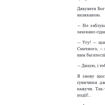
Дякувати Бога
наляканою.
— Не заблука
захекано сіда
— Угу! — щир
Смачного, — 
ним багатосл
— Дякую, і тоб
Я знову щось
суничним дж
кажучи. Так-
події!..