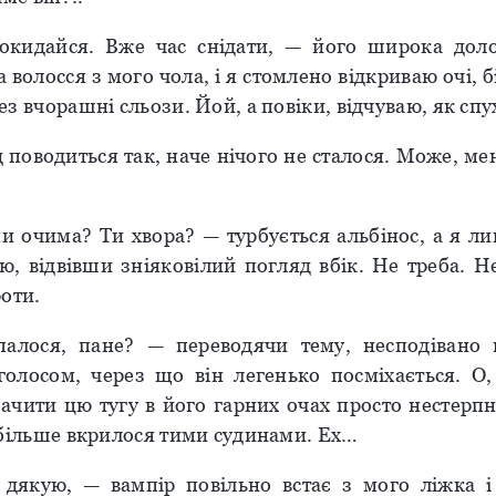
рокидайся. Вже час снідати, — його широка дол
 волосся з мого чола, і я стомлено відкриваю очі, б
з вчорашні сльози. Йой, а повіки, відчуваю, як сп
поводиться так, наче нічого не сталося. Може, ме
и очима? Ти хвора? — турбується альбінос, а я л
ю, відвівши зніяковілий погляд вбік. Не треба. Н
оти.
алося, пане? — переводячи тему, несподівано
олосом, через що він легенько посміхається. О,
бачити цю тугу в його гарних очах просто нестерпн
 більше вкрилося тими судинами. Ех…
дякую, — вампір повільно встає з мого ліжка і