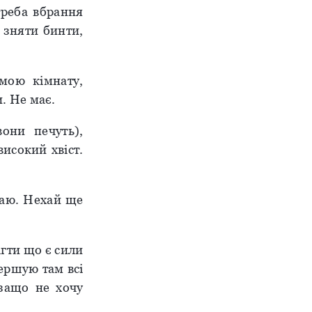
треба вбрання
 зняти бинти,
мою кімнату,
. Не має.
вони печуть),
високий хвіст.
маю. Нехай ще
ігти що є сили
вершую там всі
ізащо не хочу