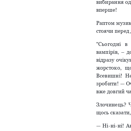
вибирання одя
вперше!
Раптом музик
стоячи перед 
"Сьогодні в
вампірів, – 
відразу очіку
жорстоко, що
Всевишні! Н
зробити! — О
вже довгий ча
Злочинець? Ч
щось сказати,
— Ні-ні-ні! А