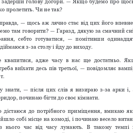
, задерши голову догори. — Якщо будемо про щось
о пролетить. Чи не так?
правда, — щось аж лячно стає від цих його впевне
мо там говорити? — Гаразд, дякую за смачний сні
рання, себто готуватися, — помітивши одинадця
діймаюся з-за столу і йду до виходу.
квапитися, адже часу в нас ще достатньо. Як
треба виїхати десь пів третьої, — повідомляє вамп
т.
у знати, — після цих слів я визираю з-за арки і,
ридор, починаю бігти до своє кімнати.
 дістаюся до потрібного приміщення, вмикаю як
айшло собі місце на комоді, і починаю весело вита
 з нього час від часу лунають. В такому темп