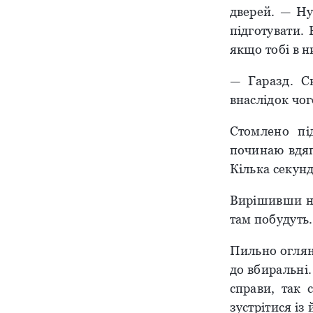
дверей. — Ну
підготувати.
якщо тобі в н
— Гаразд. С
внаслідок чог
Стомлено під
починаю вдяга
Кілька секунд
Вирішивши не
там побудуть.
Пильно огляну
до вбиральні.
справи, так 
зустрітися із