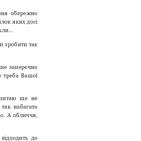
оня обережно
ілок яких досі
ухли…
ні зробити так
ише заперечно
е треба Вашої
 питаю ще не
 так набагато
о. А обличчя,
 відходить до