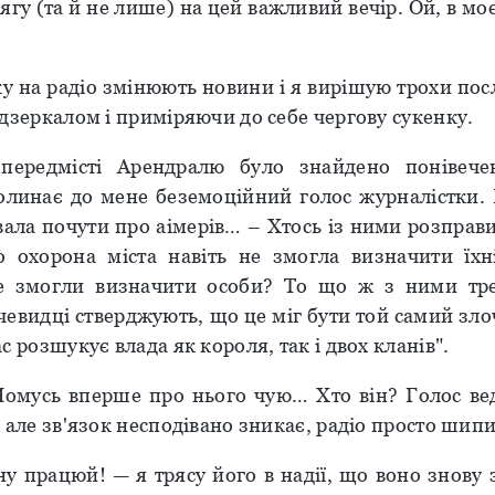
гу (та й не лише) на цей важливий вечір. Ой, в мо
у на радіо змінюють новини і я вирішую трохи посл
дзеркалом і приміряючи до себе чергову сукенку.
 передмісті Арендралю було знайдено понівечен
долинає до мене беземоційний голос журналістки. 
вала почути про аімерів… – Хтось із ними розправ
 охорона міста навіть не змогла визначити їх
е змогли визначити особи? То що ж з ними тре
чевидці стверджують, що це міг бути той самий зло
с розшукує влада як короля, так і двох кланів".
омусь вперше про нього чую… Хто він? Голос ве
 але зв'язок несподівано зникає, радіо просто шипи
ну працюй! — я трясу його в надії, що воно знову