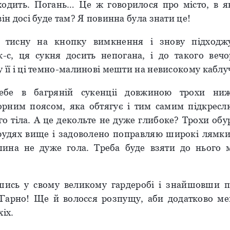
ходить. Погань… Це ж говорилося про місто, в 
він досі буде там? Я повинна була знати це!
 тисну на кнопку вимкнення і знову підходж
к-с, ця сукня досить непогана, і до такого вечо
 її і ці темно-малинові мешти на невисокому каблу
ебе в багряній сукенціі довжиною трохи ни
рним поясом, яка обтягує і тим самим підкресл
го тіла. А це декольте не дуже глибоке? Трохи обу
рудях вище і задоволено поправляю широкі лямки 
пина не дуже гола. Треба буде взяти до нього 
ись у свому великому гардеробі і знайшовши п
 Гарно! Ще й волосся розпущу, аби додатково ме
хіх.