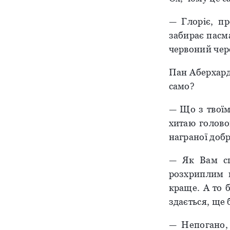
— Глоріє, п
забирає пасма
червоний чере
Пан Аберхард 
само?
— Що з твоїм
хитаю голово
награної добр
— Як Вам сп
розхриплим г
краще. А то 
здається, ще
— Непогано, 