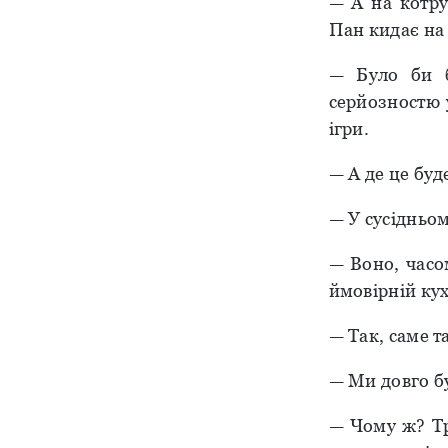
— А на котру
Пан кидає на
— Було би б
серйозностю у
ігри.
— А де це буд
— У сусідньом
— Воно, часо
ймовірній кух
— Так, саме т
— Ми довго бу
— Чому ж? Тр