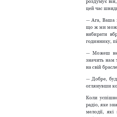
роздумує він
цей час швидк
— Ага, Ваша 
що ж ми може
вибирати вб
годиннику, пі
— Можеш не 
значить нам 
на свій брасле
— Добре, буд
оглянувши ко
Коли успішно
радіо, яке зн
мелодії, які