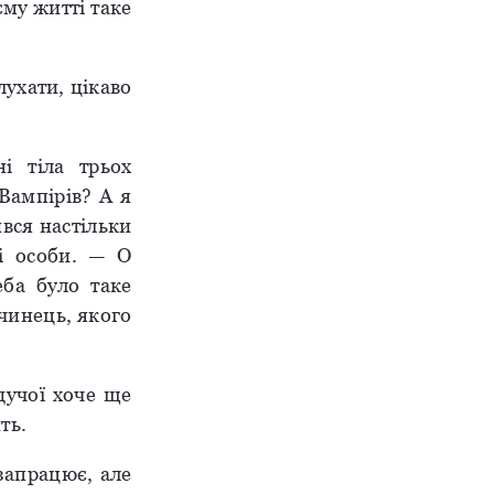
єму житті таке
ухати, цікаво
і тіла трьох
Вампірів? А я
ився настільки
ні особи. — О
ба було таке
чинець, якого
дучої хоче ще
ть.
 запрацює, але