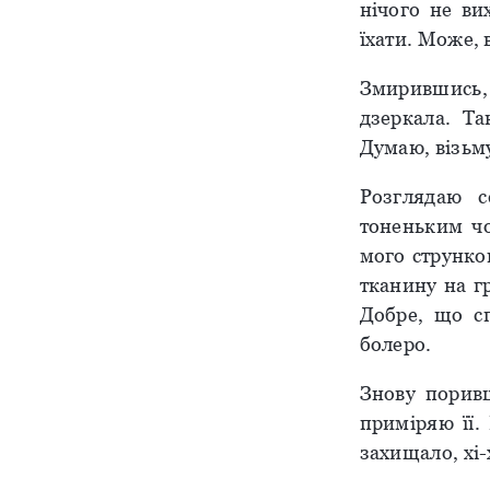
нічого не ви
їхати. Може, 
Змирившись,
дзеркала. Та
Думаю, візьму
Розглядаю с
тоненьким чо
мого струнко
тканину на г
Добре, що с
болеро.
Знову поривш
приміряю її.
захищало, хі-