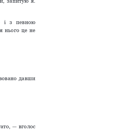
й, запитую я.
о і з певною
ля нього це не
ивовано давши
ато, — вголос