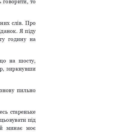
 говорити, то
них слів. Про
данок. Я піду
ту годину на
що на шосту,
ір, зиркнувши
 знову пильно
есь стареньке
нцьовувати під
і й минає моє