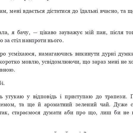
м, мені вдається дістатися до їдальні вчасно, та щ
ла, я бачу, — цікаво зауважує мій пан, після то
ю за стіл навпроти нього.
о усміхаюся, намагаючись викинути дурні думк
коротко мовлю, усвідомлюючи, що зараз мені не хо
івною.
і.
 угукаю у відповідь і приступаю до трапези. 
емом, та ще й ароматний зелений чай. Дуже с
так, стараємося думати аби про що, лиш би не