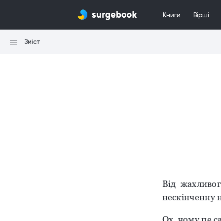
Книги
Вірші
Зміст
Від жахливо
нескінченну н
Ох, чому це са