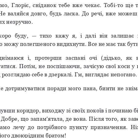
мо, Глоріє, сніданок тебе вже чекає. Тобі-то ще 
 Не валяйся довго, будь ласка. До речі, вже можеш
их незручно.
коро буду, — тихо кажу я, і далі він залишає 
о можу полегшеного видихнути. Все не має так бути
німаюся і, протерши заспані очі (дідько, як 
тися. Потім, не поспішаючи, зачісую свої коси у 
 розглядаю себе в дзеркалі. Гм, виглядає непогано.
 дотримуватися поради мого пана, бинти не зні
вши коридор, виходжу зі своїх покоїв і починаю б
 Добре, що запам'ятала, де вона. Після того, як за
само лечу до потрібного пункту призначення. Н
 його двоюрідним братом!