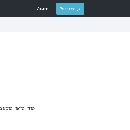
Увійти
Реєстрація
покою всю цю
.