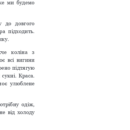
яке ми будемо
у до довгого
ра підходить.
чку.
жче коліна з
ює всі вигини
рено підтягую
сукні. Краса.
моє улюблене
отрібну одіж,
не від холоду