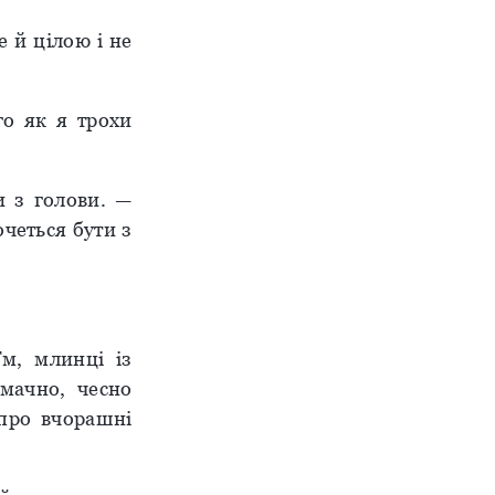
е й цілою і не
го як я трохи
и з голови. —
четься бути з
Гм, млинці із
мачно, чесно
 про вчорашні