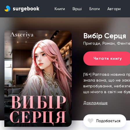
Книги
Вірші
Блоги
Автори
Вибір Серця
Пригоди, Роман, Фенте
Читати книгу
|16+| Раптова новина пр
знала вона, що не закі
випробування, небезпек
що нічого в світі не б
Докладніше
Подобається