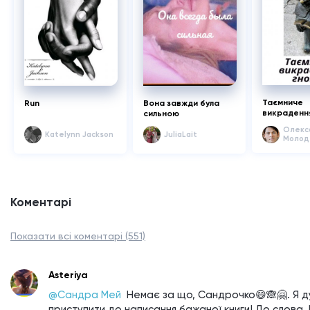
Таємниче
Run
Вона завжди була
викрадення
сильною
Олекс
Katelynn Jackson
JuliaLait
Молод
Коментарі
Показати всі коментарі (551)
Asteriya
@Сандра Мей 
Немає за що, Сандрочко😄🙈🤗. Я д
приступити до написання бажаної книги! До слова, 