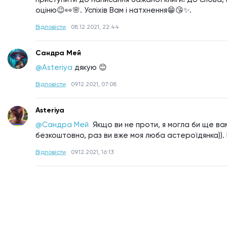
оціню😉👀🌸. Успіхів Вам і натхнення😁😘✨.
Відповісти
08.12.2021, 22:44
Сандра Мей
@Asteriya
дякую 😊
Відповісти
09.12.2021, 07:08
Asteriya
@Сандра Мей 
Якщо ви не проти, я могла би ще вам
безкоштовно, раз ви вже моя люба астероїдянка)).
Відповісти
09.12.2021, 16:13